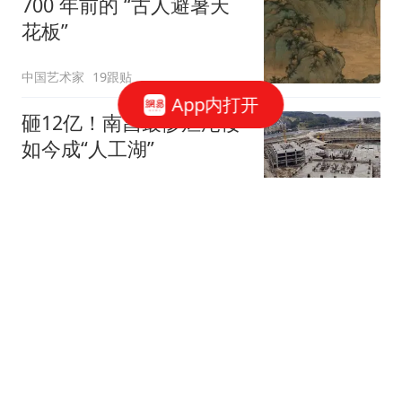
700 年前的 “古人避暑天
花板”
中国艺术家
19跟贴
App内打开
砸12亿！南昌最惨烂尾楼
如今成“人工湖”
GA环球建筑
周杰伦花 1.36 亿拍下这幅
画
中国艺术家
16跟贴
著名油画家徐芒耀逝世，
享年81岁