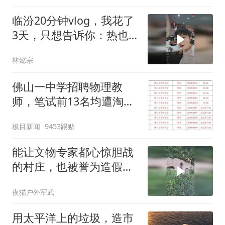
临汾20分钟vlog，我花了
3天，只想告诉你：热也
挡不住我去看这些古建
林懿宗
佛山一中学招聘物理教
师，笔试前13名均遭淘
汰？教育局：已叫停招
极目新闻
9453跟贴
聘，成立调查组全面核查
能让文物专家都心惊胆战
的村庄，也被誉为造假第
一村
夜猫户外军武
用太平洋上的垃圾，造市