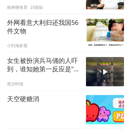
钱，粉丝心疼啊！
格林聊体育
25跟贴
外网看意大利归还我国56
件文物
小刘海影视
女生被扮演兵马俑的人吓
到，谁知她第一反应是“锁
喉”，网友：有仇当场就报
星沙时报
了
天空硬糖消