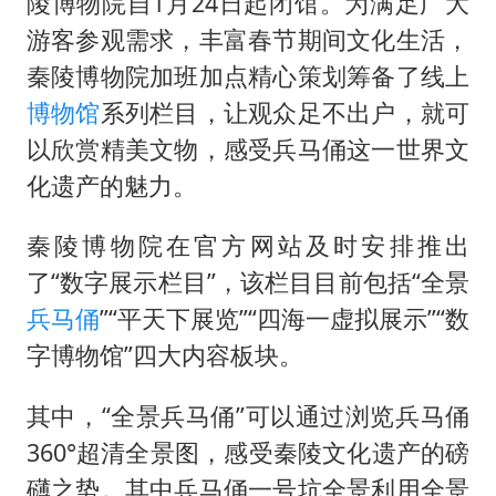
陵博物院自1月24日起闭馆。为满足广大
今年第二强台风将带来多大影响
游客参观需求，丰富春节期间文化生活，
上半年国内居民出游人次34.63亿
秦陵博物院加班加点精心策划筹备了线上
浙江最强风雨时段已锁定
博物馆
系列栏目，让观众足不出户，就可
梁文锋为什么投王兴兴
以欣赏精美文物，感受兵马俑这一世界文
万岁山接盘烂尾恒大文旅城
化遗产的魅力。
刘伟任延安市委常委、市纪委书记
秦陵博物院在官方网站及时安排推出
多所幼师院校开设养老专业
了“数字展示栏目”，该栏目目前包括“全景
习近平心系体育强国建设
兵马俑
”“平天下展览”“四海一虚拟展示”“数
字博物馆”四大内容板块。
其中，“全景兵马俑”可以通过浏览兵马俑
360°超清全景图，感受秦陵文化遗产的磅
礴之势。其中兵马俑一号坑全景利用全景