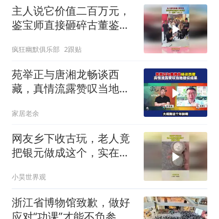
主人说它价值二百万元，
鉴宝师直接砸碎古董鉴
宝，万一砸错了怎么办！
疯狂幽默俱乐部
2跟贴
苑举正与唐湘龙畅谈西
藏，真情流露赞叹当地建
设成果
家居老余
网友乡下收古玩，老人竟
把银元做成这个，实在太
可惜！
小昊世界观
浙江省博物馆致歉，做好
应对“功课”才能不负参观