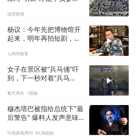
热情
澎湃新闻
杨议：今年先把博物馆开
起来，明年再拍短剧，准
备拍500集
人间闲散客
女子在景区被“兵马俑”吓
到，下一秒对着“兵马
俑”大打出手，网友：有仇
氧气周末
1跟贴
当场就报了
穆杰塔巴被指给总统下"最
后警告" 爆料人发声意味
深长
中国新闻周刊
8138跟贴