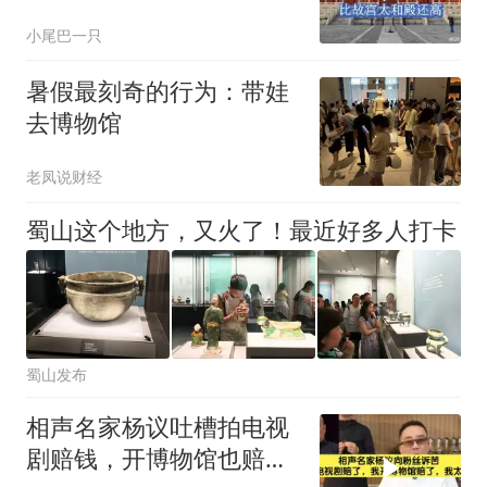
比故宫太和殿还高
小尾巴一只
暑假最刻奇的行为：带娃
去博物馆
老凤说财经
蜀山这个地方，又火了！最近好多人打卡
蜀山发布
相声名家杨议吐槽拍电视
剧赔钱，开博物馆也赔