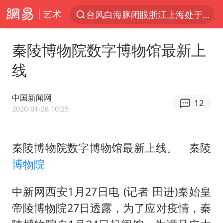
艺术
台风白海豚闭眼浙江上海处于危险半圆
“China Cool”火了，老外爱上中国避暑游
秦陵博物院数字博物馆最新上
香港宏福苑火灾或由烟头引起
线
浙江台州《告全体市民书》
以媒：穆杰塔巴被紧急送医情况危急
中国新闻网
12
多所高校取消艺考
2020-01-28 10:25
云南一地村民过火把节意外灼伤16人
秦陵博物院数字博物馆最新上线。 秦陵
张本智和：零封向鹏不意外
博物院
泰国初中生饮弹自尽前开了26枪
22岁女生独闯南太行失联12天
中新网西安1月27日电 (记者 田进)秦始皇
用AI造出新病毒意味着什么
帝陵博物院27日透露，为了应对疫情，秦