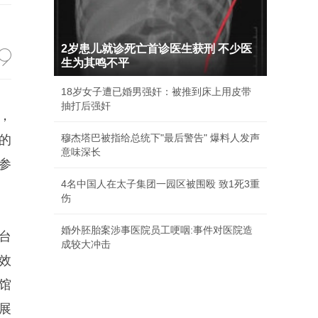
2岁患儿就诊死亡首诊医生获刑 不少医
生为其鸣不平
18岁女子遭已婚男强奸：被推到床上用皮带
抽打后强奸
，
穆杰塔巴被指给总统下"最后警告" 爆料人发声
的
意味深长
参
4名中国人在太子集团一园区被围殴 致1死3重
伤
婚外胚胎案涉事医院员工哽咽:事件对医院造
台
成较大冲击
效
馆
展