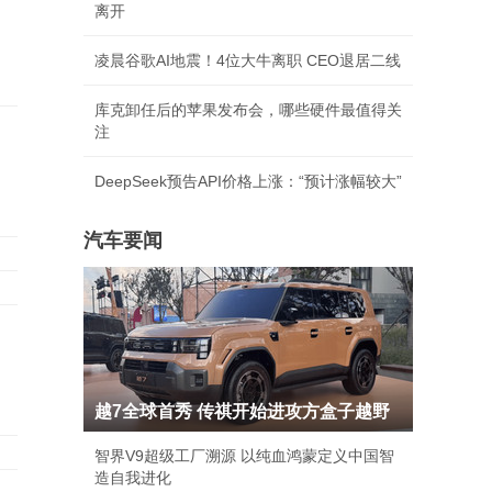
离开
凌晨谷歌AI地震！4位大牛离职 CEO退居二线
库克卸任后的苹果发布会，哪些硬件最值得关
注
DeepSeek预告API价格上涨：“预计涨幅较大”
汽车要闻
越7全球首秀 传祺开始进攻方盒子越野
智界V9超级工厂溯源 以纯血鸿蒙定义中国智
造自我进化