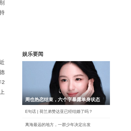
别
持
娱乐要闻
近
德
2
上
周也热恋结束，六个字暴露单身状态
E句话 | 荷兰弟赞达亚已经结婚了吗？
离海最远的地方，一群少年决定出发