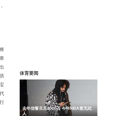
，
将
个章
出
体育要闻
供
宝
代
行
去年信誓旦旦3000万 今年NBA查无此
人