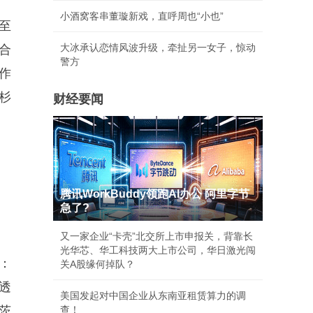
小酒窝客串董璇新戏，直呼周也“小也”
至
大冰承认恋情风波升级，牵扯另一女子，惊动
合
警方
作
杉
财经要闻
腾讯WorkBuddy领跑AI办公 阿里字节
急了?
又一家企业“卡壳”北交所上市申报关，背靠长
光华芯、华工科技两大上市公司，华日激光闯
：
关A股缘何掉队？
透
美国发起对中国企业从东南亚租赁算力的调
茨
查！