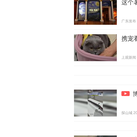
这个
广东发布 20
携宠
上观新闻 20
探山城 202