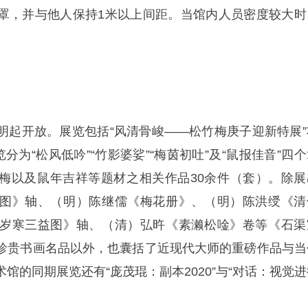
罩，并与他人保持1米以上间距。当馆内人员密度较大时
明起开放。展览包括“风清骨峻——松竹梅庚子迎新特展”
分为“松风低吟”“竹影婆娑”“梅茵初吐”及“鼠报佳音”四
梅以及鼠年吉祥等题材之相关作品30余件（套）。除展
图》轴、（明）陈继儒《梅花册》、（明）陈洪绶《清
岁寒三益图》轴、（清）弘旿《素濑松唫》卷等《石渠
珍贵书画名品以外，也囊括了近现代大师的重磅作品与当
馆的同期展览还有“庞茂琨：副本2020”与“对话：视觉进