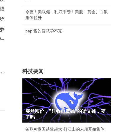
油罐
今夜！美联储，利好来袭！美股、黄金、白银
集体拉升
第
已参
papi酱的智慧学不完
生
科技要闻
75
突然涨价，"只收电费钱"的梁文锋，变
了吗
谷歌AI帝国越建越大 打江山的人却开始集体