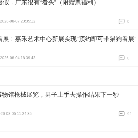
暑假，广东很有“看头”（附赠票福利）
26-08-07 23:35:12
0
跟贴
0
看展！嘉禾艺术中心新展实现“预约即可带猫狗看展”
26-08-04 18:39:43
0
跟贴
0
博物馆枪械展览，男子上手去操作结果下一秒
6-08-05 11:24:35
92
跟贴
92