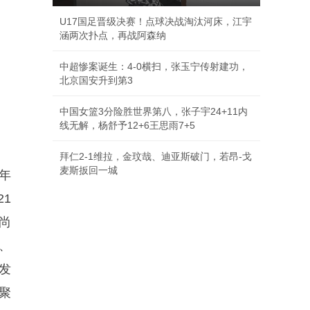
U17国足晋级决赛！点球决战淘汰河床，江宇
涵两次扑点，再战阿森纳
中超惨案诞生：4-0横扫，张玉宁传射建功，
北京国安升到第3
中国女篮3分险胜世界第八，张子宇24+11内
线无解，杨舒予12+6王思雨7+5
拜仁2-1维拉，金玟哉、迪亚斯破门，若昂-戈
麦斯扳回一城
年
1
杜尚
塑、
发
聚