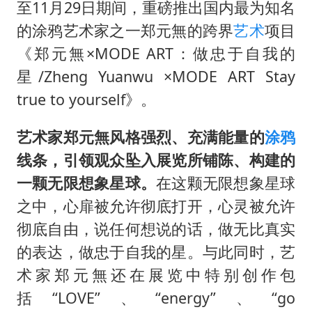
38岁演员求职万岁山NPC成功
至11月29日期间，重磅推出国内最为知名
国防部：中国军队坚决反制任何闹海挑衅图谋
的涂鸦艺术家之一郑元無的跨界
艺术
项目
《郑元無×MODE ART：做忠于自我的
我国外贸延续良好增长态势
星/Zheng Yuanwu ×MODE ART Stay
东航：国内客票提前14天免费退改
true to yourself》。
夯实基础开新局
艺术家郑元無风格强烈、充满能量的
涂鸦
线条，引领观众坠入展览所铺陈、构建的
一颗无限想象星球。
在这颗无限想象星球
之中，心扉被允许彻底打开，心灵被允许
彻底自由，说任何想说的话，做无比真实
的表达，做忠于自我的星。与此同时，艺
术家郑元無还在展览中特别创作包
括“LOVE”、“energy”、“go