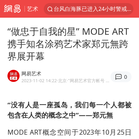
艺术
台风白海豚已进入24小时警戒线
全球首个长时储能一体化产业园量产
“做忠于自我的星” MODE ART
U17国足点球大战淘汰河床晋级决赛
携手知名涂鸦艺术家郑元無跨
四川宜宾市高县4.9级地震致1人死亡
界展开幕
上海：台风白海豚或将带来龙卷风
中巨芯：上半年归母净利润1405.77万元
网易艺术
0
名创优品回应女子吐槽内裤质量差
2023-11-02 14:22
·北京
·"网易艺术官方帐号 越艺术 悦生活" "网易艺术官方帐号 越艺术 悦生活"
胜宏科技：股票交易异常波动
中国女篮70-67险胜尼日利亚女篮
“没有人是一座孤岛，我们每一个人都被
包含在人类的概念之中”——郑元無
胡彦斌获《歌手2026》歌王
秋天的第一杯奶茶到底有多火
MODE ART概念空间于2023年10月25日