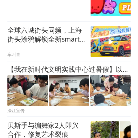
全球六城街头同频，上海
街头涂鸦解锁全新smart
精灵2号设计灵感
车叫兽
【我在新时代文明实践中心过暑假】以瓷传艺，邂逅潮汕非遗，点亮童心美育
濠江宣传
贝斯手与编舞家2人即兴
合作，修复艺术裂痕