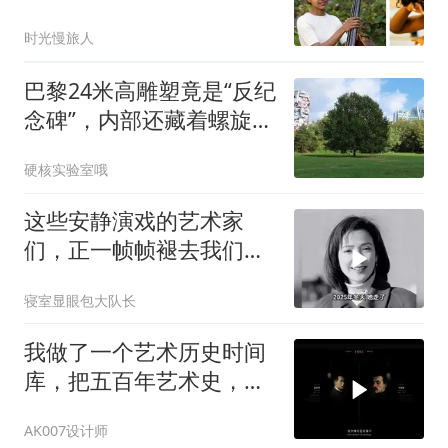
时光慢旅人
巴黎24米高雕塑竟是“反纪
念碑”，内部还藏着螺旋阶
梯
硬核实验室哦
这些安静演戏的艺术家
们，正一帧帧褪去我们童
年的色彩
寝室显眼包大队长
我做了一个艺术历史时间
库，把五百年艺术史，压
缩进一个可以自由穿越的
AK007设计师
时间线