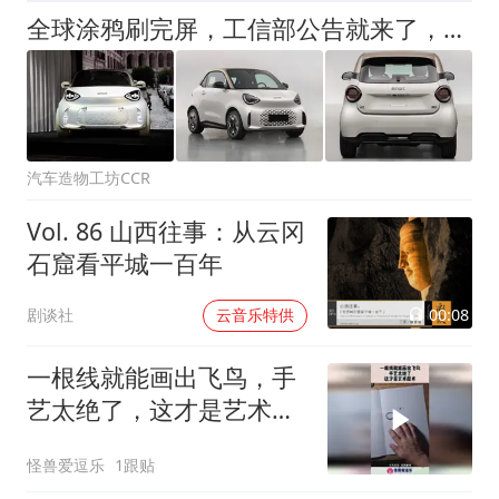
全球涂鸦刷完屏，工信部公告就来了，全新smart精灵2号这次玩真的
汽车造物工坊CCR
Vol. 86 山西往事：从云冈
石窟看平城一百年
00:08
剧谈社
云音乐特供
一根线就能画出飞鸟，手
艺太绝了，这才是艺术魔
术！
怪兽爱逗乐
1跟贴