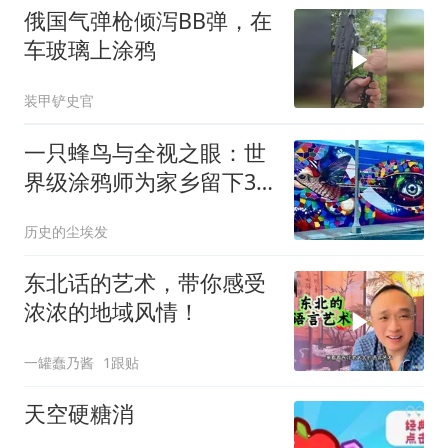
俄国气弹枪倾泻BB弹，在
车玻璃上涂鸦
装甲铲史官
一只蜂鸟与全视之眼：世
界级涂鸦师为家乡留下3
幅治愈系壁画
历史的尘埃发
东北话的艺术，带你感受
浓浓的地域风情！
一罐蠢乃酱
1跟贴
天空硬糖消