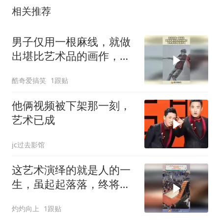
相关推荐
男子仅用一根麻线，就做
出堪比艺术品的画作，艺
术家的头脑想不到！
酷奇爱搞笑
1跟贴
他俩视频被下架那一刻，
艺术已成
jc过去影馆
这艺术演绎的就是人的一
生，虽起起落落，终将到
达人生巅峰
灼灼向上
1跟贴