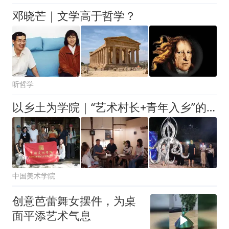
邓晓芒｜文学高于哲学？
听哲学
以乡土为学院｜“艺术村长+青年入乡”的塘头实践
中国美术学院
创意芭蕾舞女摆件，为桌
面平添艺术气息