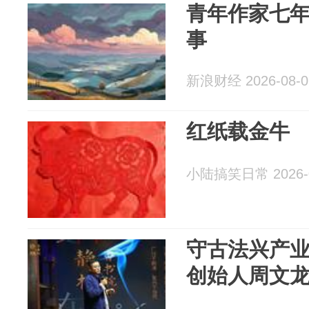
青年作家七
事
新浪财经 2026-08-0
红纸载金牛
小陆搞笑日常 2026-0
守古法兴产
创始人周文