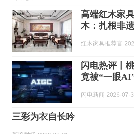
高端红木家
木：扎根非
红木家具推荐官 2026
闪电热评丨桃
竟被“一眼AI
闪电新闻 2026-07-3
三彩为衣自长吟