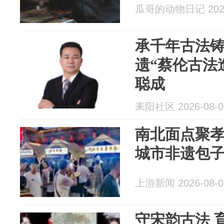
瓜哥的动物日记 2026
承千年古法
遗“蔡伦古法
聪成
耒阳社区 2026-08-0
南北面点聚孝
城市非遗包
上游新闻 2026-08-0
守宋韵古法 