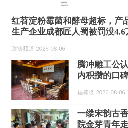
红苕淀粉霉菌和酵母超标，产
生产企业成都匠人蜀被罚没4.6
政法频道 2026-08-06
腾冲雕工公
内积攒的口
福盛隆 2026-08-06
一缕宋韵古
院金芽青年