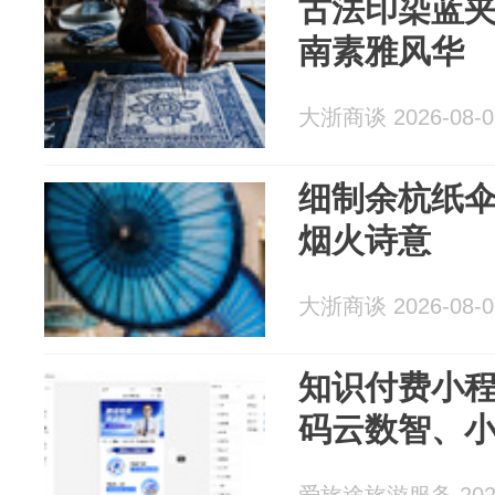
古法印染蓝夹
南素雅风华
大浙商谈 2026-08-0
细制余杭纸伞
烟火诗意
大浙商谈 2026-08-0
知识付费小
码云数智、