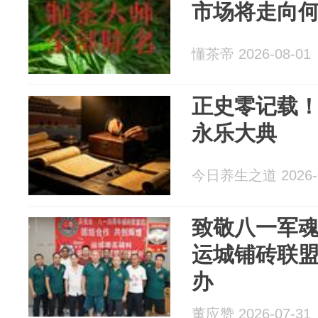
市场将走向
懂茶帝 2026-08-01
正史零记载
永乐大典
今日养生之道 2026-0
致敬八一军魂
运城铺砖联
办
董应赞 2026-07-31