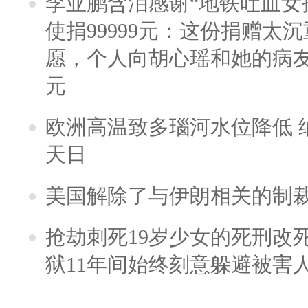
李亚鹏含泪感谢“地铁吐血女
使捐99999元：这份捐赠太
愿，个人向胡心瑶和她的病友之
元
欧洲高温致多瑙河水位降低 
天日
美国解除了与伊朗相关的制
抢劫刺死19岁少女的死刑改
狱11年间始终刻意躲避被害