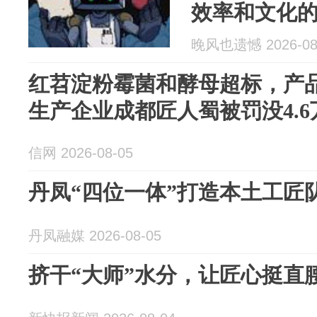
效率和文化
晚风也遗憾 2026-08
红苕淀粉霉菌和酵母超标，产
生产企业成都匠人蜀被罚没4.6
信网 2026-08-05
丹凤“四位一体”打造本土工匠
丹凤融媒 2026-08-05
挤干“大师”水分，让匠心挺直