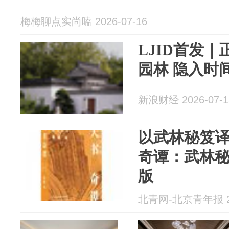
梅梅聊点实尚嗑 2026-07-16
LJID首发｜
园林 隐入时
新浪财经 2026-07-1
以武林秘笈
奇谭：武林
版
北青网-北京青年报 20