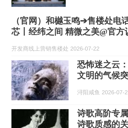
（官网）和樾玉鸣➔售楼处电
芯丨经纬之间 精微之美@官方
开发商线上营销售楼处 2026-07-22
恐怖迷之云
文明的气候
浔阳咸鱼 2026-07-2
诗歌高阶专属
诗歌质感的