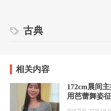
古典
相关内容
172cm晨间
用芭蕾舞姿
碧波万览 2026-08-0