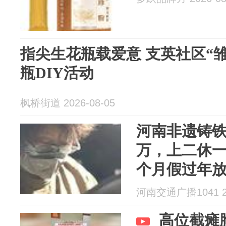
指尖生花瓶载爱意 支英社区“雏鹰课堂”马赛克花
瓶DIY活动
枫桥街道 2026-08-05
河南非遗铸铁
万，上二休一
个月假过年
学徒有补助
河南交通广播1041 20
夜但会倾囊
高位截瘫