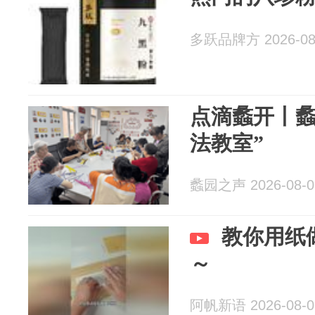
多跃品牌方 2026-08
点滴蠡开丨蠡
法教室”
蠡园之声 2026-08-0
教你用纸
～
阿帆新语 2026-08-0