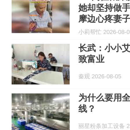
她却坚持做手
摩边心疼妻
小莉帮忙 2026-08-0
长武：小小艾
致富业
秦观 2026-08-05
为什么要用
线？
丽星粉条加工设备 202