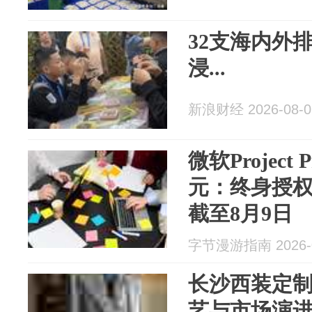
32支海内外
浸...
新浪财经 2026-08-0
微软Project 
元：终身授
截至8月9日
字节漫游指南 2026-0
长沙西装定制
艺与市场演