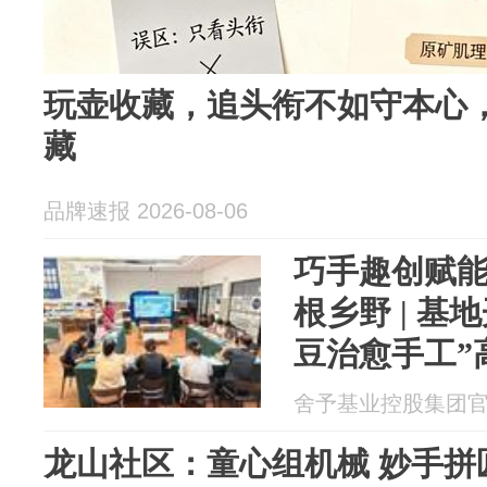
玩壶收藏，追头衔不如守本心
藏
品牌速报 2026-08-06
巧手趣创赋
根乡野 | 基
豆治愈手工”
练营
舍予基业控股集团官方 2
龙山社区：童心组机械 妙手拼