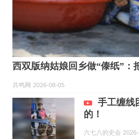
西双版纳姑娘回乡做“傣纸”：
共鸣网 2026-08-05
手工缠线
的！
六七八的史会 2026-0