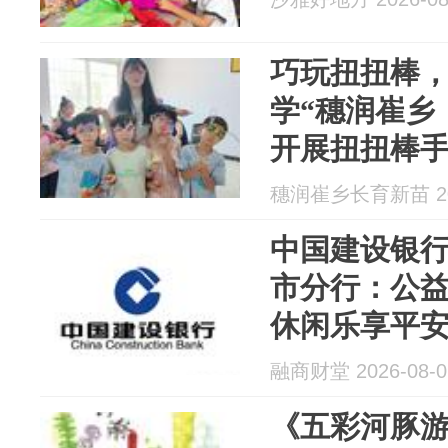
巧玩扭扭棒，
学“穗润崔乡
开展扭扭棒
穗润崔乡长育新苗 202
中国建设银
市分行：公益
休闲乐享平
融商财堂 2026-08-0
《五彩河豚