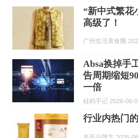
“新中式繁花
高级了！
广州生活美食圈 2026
Absa换掉
告周期缩短9
一倍
硅屿手记 2026-08-0
行业内热门
多跃品牌方 2026-08