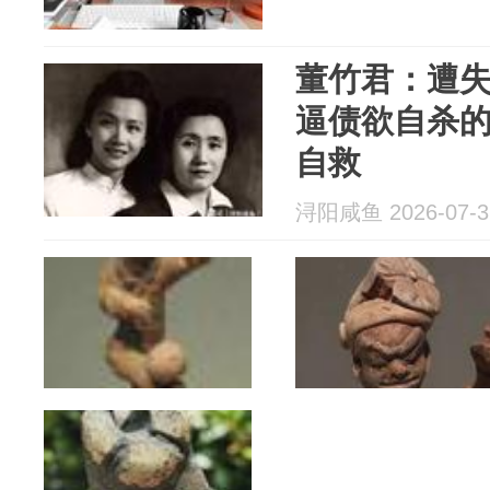
董竹君：遭
逼债欲自杀
自救
浔阳咸鱼 2026-07-3