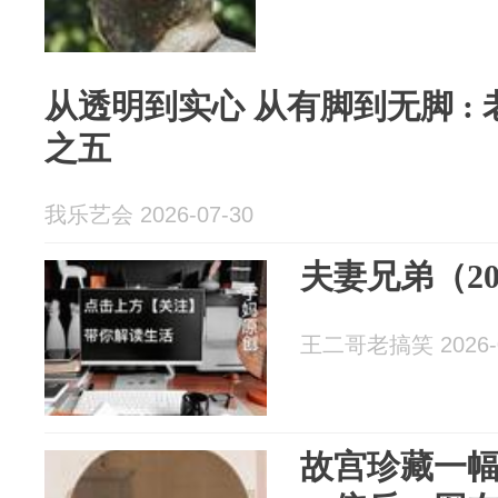
从透明到实心 从有脚到无脚 :
之五
我乐艺会 2026-07-30
夫妻兄弟（2
王二哥老搞笑 2026-0
故宫珍藏一幅