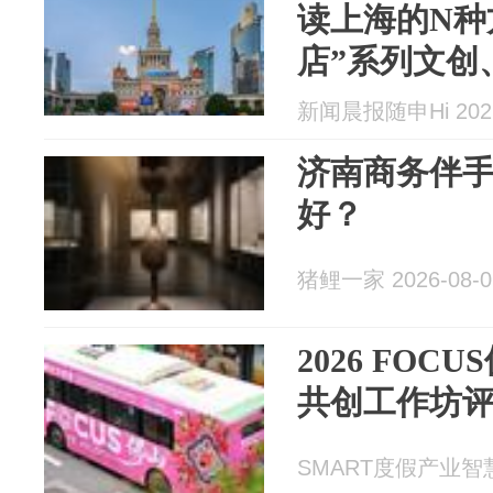
读上海的N种
店”系列文创
拍，还有书
新闻晨报随申Hi 2026
济南商务伴
好？
猪鲤一家 2026-08-0
2026 FOC
共创工作坊
SMART度假产业智慧平