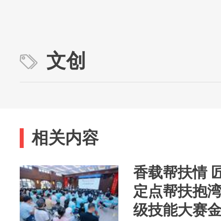
文创
相关内容
香载帮扶情 
定点帮扶抱
级技能大赛